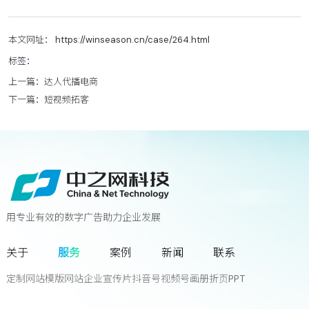
本文网址： https://winseason.cn/case/264.html
标签：
上一篇：
达人代播电商
下一篇：
短视频拓客
用专业有效的数字广告助力企业发展
联系我们
关于
服务
案例
新闻
联系
您离下一个增长奇迹
只差一次对话!
定制网站
模版网站
企业宣传片
抖音号
视频号
画册
折页
PPT
立
即
咨
询