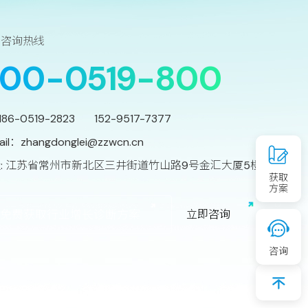
务咨询热线
00-0519-800
186-0519-2823 152-9517-7377
ail：
zhangdonglei@zzwcn.cn
: 江苏省常州市新北区三井街道竹山路9号金汇大厦5楼
获取
方案
免费获取行业增长诊断方案
立
即
咨
询
咨询