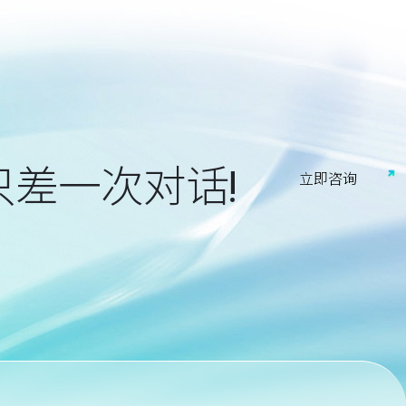
只差一次对话!
立
即
咨
询