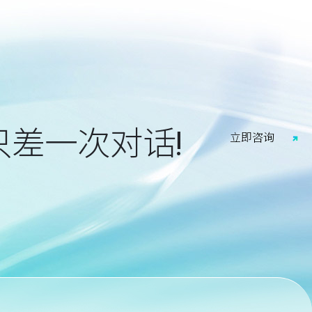
只差一次对话!
立
即
咨
询