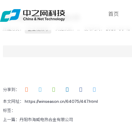
首页
常州朱美拉模具技术有限公司
所属分类：
浏览次数：
...
发布时间： 2025-05-16
企业视频号
首页
关于
服务
案例
新闻
分享到：
留言
本文网址： https://winseason.cn/64075/447.html
联系
标签：
上一篇：
丹阳市海威电热合金有限公司