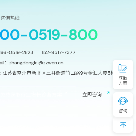
务咨询热线
00-0519-800
186-0519-2823 152-9517-7377
ail：
zhangdonglei@zzwcn.cn
: 江苏省常州市新北区三井街道竹山路9号金汇大厦5楼
获取
方案
免费获取行业增长诊断方案
立
即
咨
询
咨询