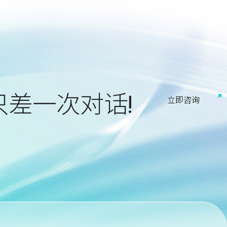
只差一次对话!
立
即
咨
询