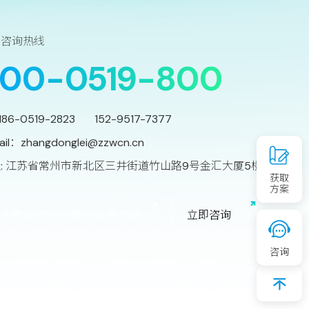
务咨询热线
00-0519-800
186-0519-2823 152-9517-7377
ail：
zhangdonglei@zzwcn.cn
: 江苏省常州市新北区三井街道竹山路9号金汇大厦5楼
获取
方案
免费获取行业增长诊断方案
立
即
咨
询
咨询